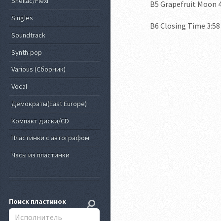
Shellac/Flexi
B5 Grapefruit Moon 4
Singles
B6 Closing Time 3:58
Soundtrack
Synth-pop
Various (Сборник)
Vocal
Демократы(East Europe)
Компакт диски/CD
Пластинки с автографом
Часы из пластинки
Поиск пластинок