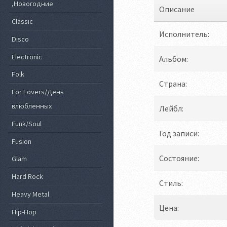
,Новогодние
Описание
Classic
Исполнитель:
Disco
Electronic
Альбом:
Folk
Страна:
For Lovers/День
влюбленных
Лейбл:
Funk/Soul
Год записи:
Fusion
Состояние:
Glam
Hard Rock
Стиль:
Heavy Metal
Цена:
Hip-Hop