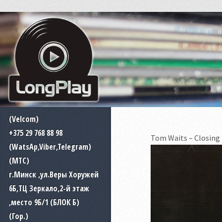
(Velcom)
+375 29 768 88 98
Tom Waits – Closing
(WatsAp,Viber,Telegram)
(MTC)
г.Минск ,ул.Веры Хоружей
6Б,ТЦ Зеркало,2-й этаж
,место 9Б/1 (БЛОК Б)
(Гор.)