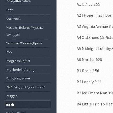
Indie/Alternative
A1 Ol' '55 3:55
Jazz
A2 I Hope That I Don'
Krautrock
A3 Virginia Avenue 3:
Music of Belarus/Музыка
Беларусi
A4 Old Shoes (& Pictu
No music/Сказки,Проза
A5 Midnight Lullaby 
Pop
A6 Martha 4:26
Progressive/Art
Psychedelic/Garage
B1 Rosie 3:56
Punk/New wave
B2 Lonely 3:11
RARE Vinyl/Редкий Винил
B3 Ice Cream Man 3:0
Reggae
B4 Little Trip To He
Rock