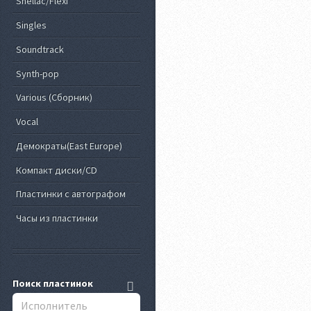
Shellac/Flexi
Singles
Soundtrack
Synth-pop
Various (Сборник)
Vocal
Демократы(East Europe)
Компакт диски/CD
Пластинки с автографом
Часы из пластинки
Поиск пластинок