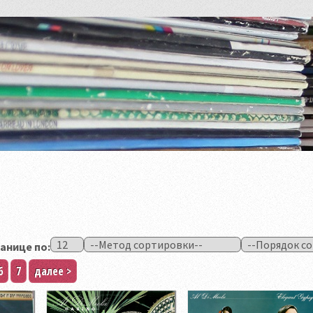
анице по:
6
7
далее >