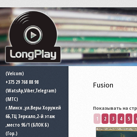
(Velcom)
+375 29 768 88 98
Fusion
(WatsAp,Viber,Telegram)
(MTC)
г.Минск ,ул.Веры Хоружей
Показывать на стр
6Б,ТЦ Зеркало,2-й этаж
1
2
3
4
5
,место 9Б/1 (БЛОК Б)
(Гор.)