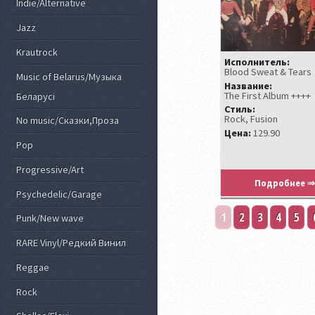
Indie/Alternative
Jazz
Krautrock
Исполнитель:
Blood Sweat & Tears
Music of Belarus/Музыка
Название:
The First Album ++++
Беларусi
Стиль:
Rock, Fusion
No music/Сказки,Проза
Цена:
129.90
Pop
Progressive/Art
Подробнее ⇒
Psychedelic/Garage
1
2
3
4
5
Punk/New wave
RARE Vinyl/Редкий Винил
Reggae
Rock