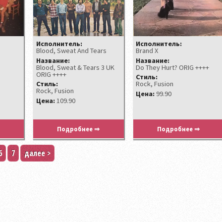
Исполнитель:
Исполнитель:
Blood, Sweat And Tears
Brand X
Название:
Название:
Blood, Sweat & Tears 3 UK
Do They Hurt? ORIG ++++
ORIG ++++
Стиль:
Стиль:
Rock, Fusion
Rock, Fusion
Цена:
99.90
Цена:
109.90
Подробнее ⇒
Подробнее ⇒
6
7
далее >