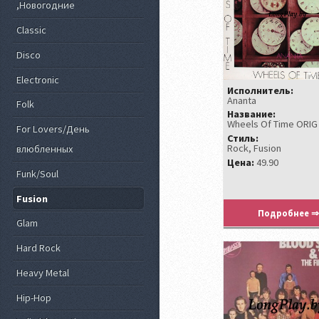
,Новогодние
Classic
Disco
Electronic
Исполнитель:
Ananta
Folk
Название:
Wheels Of Time ORIG
For Lovers/День
Стиль:
Rock, Fusion
влюбленных
Цена:
49.90
Funk/Soul
Fusion
Подробнее ⇒
Glam
Hard Rock
Heavy Metal
Hip-Hop