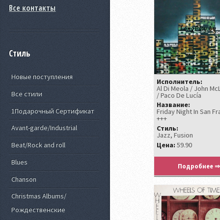
Все контакты
Стиль
Новые поступления
Исполнитель:
Al Di Meola / John Mc
Все стили
/ Paco De Lucía
Название:
1Подарочный Сертификат
Friday Night In San F
+++
Avant-garde/Industrial
Стиль:
Jazz, Fusion
Цена:
59.90
Beat/Rock and roll
Blues
Подробнее ⇒
Chanson
Christmas Albums/
Рождественские