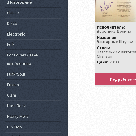
,Новогодние
Classic
Disco
Исполнитель:
Вероника Долина
Electronic
Название:
Элитарные Штучки 
Folk
Стиль:
Пластинки с автогр
For Lovers/День
Chanson
Цена:
29.90
влюбленных
Funk/Soul
Подробнее ⇒
Fusion
Glam
Hard Rock
Heavy Metal
Hip-Hop