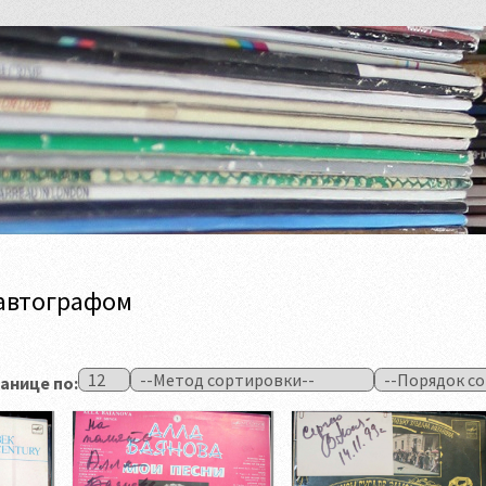
 автографом
анице по: