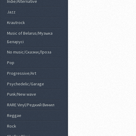
Indie/Alternative
Jazz
Krautrock
Music of Belarus/Музыка
Беларусi
No music/Сказки,Проза
Pop
Progressive/Art
Psychedelic/Garage
Punk/New wave
RARE Vinyl/Редкий Винил
Reggae
Rock