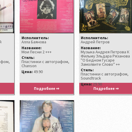
Исполнитель:
Исполнитель:
й
Алла Баянова
Андрей Петров
Название:
Название:
Мои Песни 2 +++
Музыка Андрея Петрова К
Фильму Эльдара Рязанова
Стиль:
"О Бедном Гусаре
афом,
Пластинки с автографом,
Замолвите Слово" ++
Chanson
Стиль:
Цена:
49.90
Пластинки с автографом,
Soundtrack
Цена:
29.90
Подробнее ⇒
Подробнее ⇒