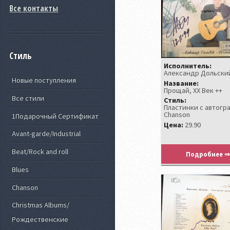
Все контакты
Стиль
Исполнитель:
Александр Дольски
Новые поступления
Название:
Прощай, XX Век ++
Все стили
Стиль:
Пластинки с автогр
Chanson
1Подарочный Сертификат
Цена:
29.90
Avant-garde/Industrial
Beat/Rock and roll
Подробнее ⇒
Blues
Chanson
Christmas Albums/
Рождественские