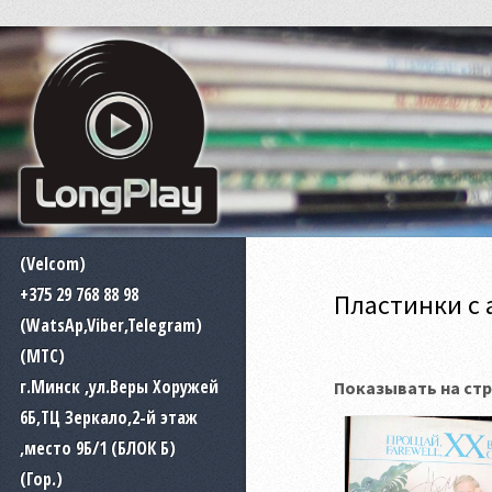
(Velcom)
+375 29 768 88 98
Пластинки с
(WatsAp,Viber,Telegram)
(MTC)
г.Минск ,ул.Веры Хоружей
Показывать на стр
6Б,ТЦ Зеркало,2-й этаж
,место 9Б/1 (БЛОК Б)
(Гор.)