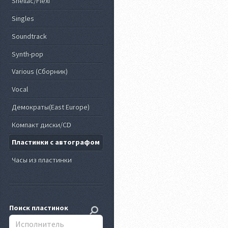
Shellac/Flexi
Singles
Soundtrack
Synth-pop
Various (Сборник)
Vocal
Демократы(East Europe)
Компакт диски/CD
Пластинки с автографом
Часы из пластинки
Поиск пластинок